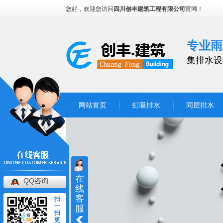
您好，欢迎您访问
四川创丰建筑工程有限公司
官网！
专业雨
集排水设
网站首页
虹吸排水
同层排水
在
QQ咨询
线
客
扫
一
服
扫
更