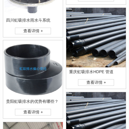
四川虹吸排水雨水斗系统
查看详情 +
重庆虹吸排水HDPE 管道
查看详情 +
贵阳虹吸排水的优势有哪些？
查看详情 +