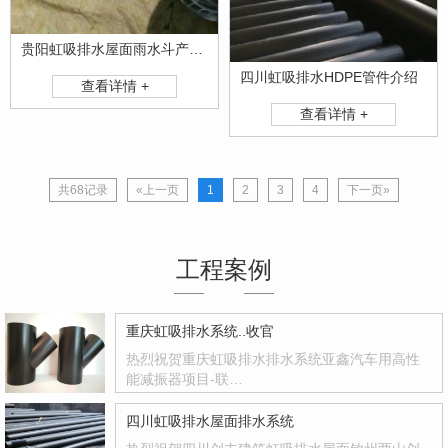
贵阳虹吸排水屋面雨水斗产品介绍
四川虹吸排水HDPE管件介绍
查看详情 +
查看详情 +
共68记录
«上一页
1
2
3
4
下一页»
工程案例
重庆虹吸排水系统..收官
热烈祝贺重庆虹吸排水排水系统亚鑫汽车用高性
能减振器项目-联…
四川虹吸排水屋面排水系统