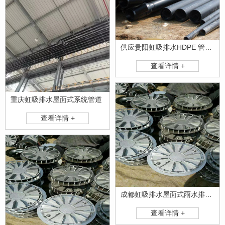
供应贵阳虹吸排水HDPE 管道、管件
查看详情 +
重庆虹吸排水屋面式系统管道
查看详情 +
成都虹吸排水屋面式雨水排放系统雨水斗介绍
查看详情 +